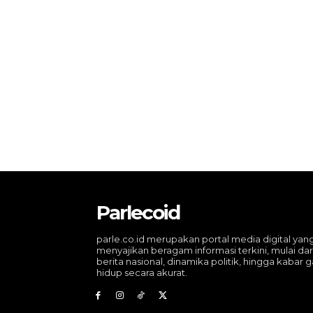
Parlecoid
parle.co.id merupakan portal media digital yan
menyajikan beragam informasi terkini, mulai dar
berita nasional, dinamika politik, hingga kabar 
hidup secara akurat.