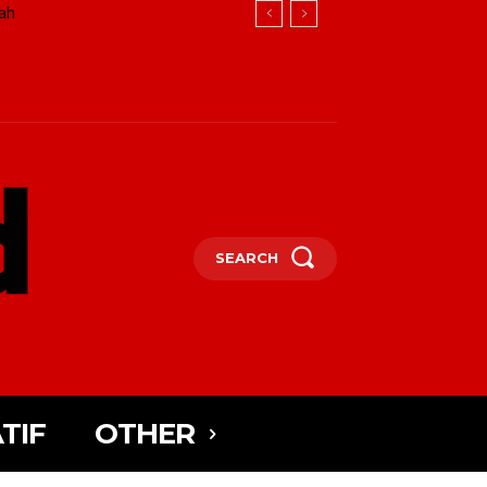
ah
SEARCH
TIF
OTHER