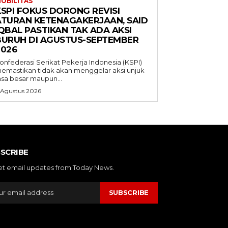
OBILITAS
KSPI FOKUS DORONG REVISI
ATURAN KETENAGAKERJAAN, SAID
QBAL PASTIKAN TAK ADA AKSI
BURUH DI AGUSTUS-SEPTEMBER
2026
onfederasi Serikat Pekerja Indonesia (KSPI)
emastikan tidak akan menggelar aksi unjuk
asa besar maupun...
 Agustus 2026
SCRIBE
et email updates from Today News.
SUBSCRIBE