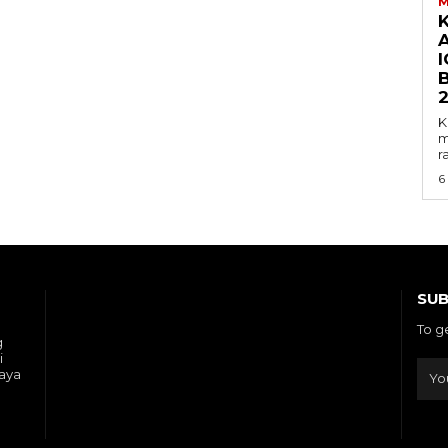
M
I
K
m
r
6
SUB
To g
g
i
gaya