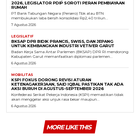
2026, LEGISLATOR PDIP SOROTI PERAN PEMBIAYAAN
RUMAH
PT Bank Tabungan Negara (Persero) Tbk atau BTN
membukukan laba bersih konsolidasi Rp2,40 triliun...
7 Agustus 2026
LEGISLATIF
BKSAP DPR BIDIK PRANCIS, SWISS, DAN JEPANG
UNTUK KEMBANGKAN INDUSTRI VETIVER GARUT
Badan Kerja Sama Antar Parlemen (BKSAP) DPR RI mendorong
Kabupaten Garut memanfaatkan diplomasi parlemen...
6 Agustus 2026
MOBILITAS
KSPI FOKUS DORONG REVISI ATURAN
KETENAGAKERJAAN, SAID IQBAL PASTIKAN TAK ADA
AKSI BURUH DI AGUSTUS-SEPTEMBER 2026
Konfederasi Serikat Pekerja Indonesia (KSPI) memastikan tidak
akan menggelar aksi unjuk rasa besar maupun...
6 Agustus 2026
MORE LIKE THIS