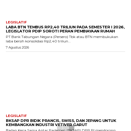
LEGISLATIF
LABA BTN TEMBUS RP2,40 TRILIUN PADA SEMESTER I 2026,
LEGISLATOR PDIP SOROTI PERAN PEMBIAYAAN RUMAH
PT Bank Tabungan Negara (Persero) Tbk atau BTN membukukan
laba bersih konsolidasi Rp2,40 triliun...
7 Agustus 2026
LEGISLATIF
BKSAP DPR BIDIK PRANCIS, SWISS, DAN JEPANG UNTUK
KEMBANGKAN INDUSTRI VETIVER GARUT
Badan Kerja Sama Antar Parlemen (BKSAP) DPR RI mendorong