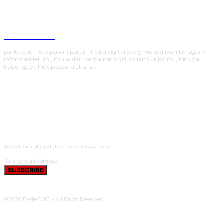
Parlecoid
parle.co.id merupakan portal media digital yang menyajikan beragam
informasi terkini, mulai dari berita nasional, dinamika politik, hingga
kabar gaya hidup secara akurat.
SUBSCRIBE
To get email updates from Today News.
SUBSCRIBE
© 2026 Parle COID - All Right Reserved