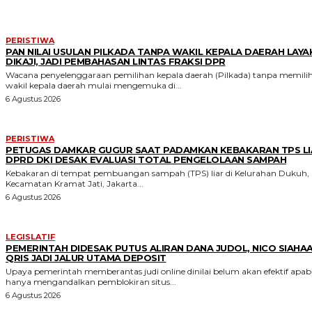
PERISTIWA
PAN NILAI USULAN PILKADA TANPA WAKIL KEPALA DAERAH LAYA
DIKAJI, JADI PEMBAHASAN LINTAS FRAKSI DPR
Wacana penyelenggaraan pemilihan kepala daerah (Pilkada) tanpa memili
wakil kepala daerah mulai mengemuka di...
6 Agustus 2026
PERISTIWA
PETUGAS DAMKAR GUGUR SAAT PADAMKAN KEBAKARAN TPS LI
DPRD DKI DESAK EVALUASI TOTAL PENGELOLAAN SAMPAH
Kebakaran di tempat pembuangan sampah (TPS) liar di Kelurahan Dukuh,
Kecamatan Kramat Jati, Jakarta...
6 Agustus 2026
LEGISLATIF
PEMERINTAH DIDESAK PUTUS ALIRAN DANA JUDOL, NICO SIAHAA
QRIS JADI JALUR UTAMA DEPOSIT
Upaya pemerintah memberantas judi online dinilai belum akan efektif apabi
hanya mengandalkan pemblokiran situs...
6 Agustus 2026