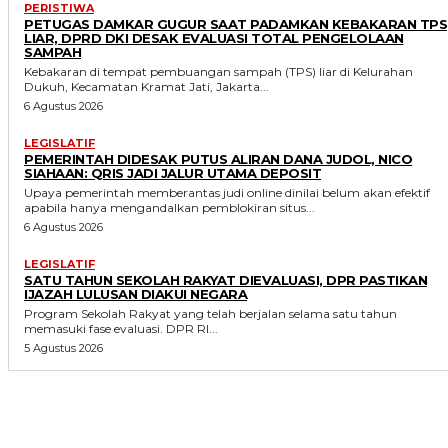
PERISTIWA
PETUGAS DAMKAR GUGUR SAAT PADAMKAN KEBAKARAN TPS
LIAR, DPRD DKI DESAK EVALUASI TOTAL PENGELOLAAN
SAMPAH
Kebakaran di tempat pembuangan sampah (TPS) liar di Kelurahan
Dukuh, Kecamatan Kramat Jati, Jakarta...
6 Agustus 2026
LEGISLATIF
PEMERINTAH DIDESAK PUTUS ALIRAN DANA JUDOL, NICO
SIAHAAN: QRIS JADI JALUR UTAMA DEPOSIT
Upaya pemerintah memberantas judi online dinilai belum akan efektif
apabila hanya mengandalkan pemblokiran situs...
6 Agustus 2026
LEGISLATIF
SATU TAHUN SEKOLAH RAKYAT DIEVALUASI, DPR PASTIKAN
IJAZAH LULUSAN DIAKUI NEGARA
Program Sekolah Rakyat yang telah berjalan selama satu tahun
memasuki fase evaluasi. DPR RI...
5 Agustus 2026
MORE LIKE THIS