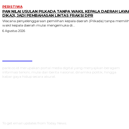
PERISTIWA
PAN NILAI USULAN PILKADA TANPA WAKIL KEPALA DAERAH LAYA
DIKAJI, JADI PEMBAHASAN LINTAS FRAKSI DPR
Wacana penyelenggaraan pemilihan kepala daerah (Pilkada) tanpa memili
wakil kepala daerah mulai mengemuka di...
6 Agustus 2026
Parlecoid
parle.co.id merupakan portal media digital yang menyajikan beragam
informasi terkini, mulai dari berita nasional, dinamika politik, hingga
kabar gaya hidup secara akurat.
SUBSCRIBE
To get email updates from Today News.