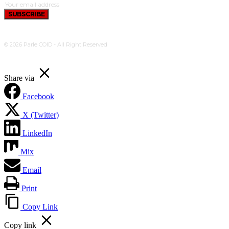
SUBSCRIBE
© 2026 Parle COID - All Right Reserved
Share via
Facebook
X (Twitter)
LinkedIn
Mix
Email
Print
Copy Link
Copy link