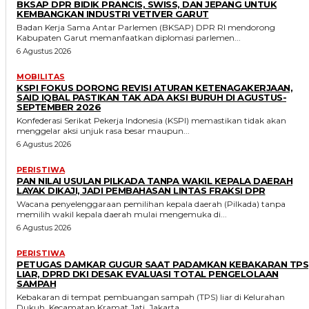
BKSAP DPR BIDIK PRANCIS, SWISS, DAN JEPANG UNTUK
KEMBANGKAN INDUSTRI VETIVER GARUT
Badan Kerja Sama Antar Parlemen (BKSAP) DPR RI mendorong
Kabupaten Garut memanfaatkan diplomasi parlemen...
6 Agustus 2026
MOBILITAS
KSPI FOKUS DORONG REVISI ATURAN KETENAGAKERJAAN,
SAID IQBAL PASTIKAN TAK ADA AKSI BURUH DI AGUSTUS-
SEPTEMBER 2026
Konfederasi Serikat Pekerja Indonesia (KSPI) memastikan tidak akan
menggelar aksi unjuk rasa besar maupun...
6 Agustus 2026
PERISTIWA
PAN NILAI USULAN PILKADA TANPA WAKIL KEPALA DAERAH
LAYAK DIKAJI, JADI PEMBAHASAN LINTAS FRAKSI DPR
Wacana penyelenggaraan pemilihan kepala daerah (Pilkada) tanpa
memilih wakil kepala daerah mulai mengemuka di...
6 Agustus 2026
PERISTIWA
PETUGAS DAMKAR GUGUR SAAT PADAMKAN KEBAKARAN TPS
LIAR, DPRD DKI DESAK EVALUASI TOTAL PENGELOLAAN
SAMPAH
Kebakaran di tempat pembuangan sampah (TPS) liar di Kelurahan
Dukuh, Kecamatan Kramat Jati, Jakarta...