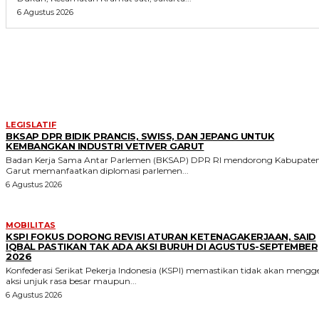
6 Agustus 2026
MORE LIKE THIS
LEGISLATIF
BKSAP DPR BIDIK PRANCIS, SWISS, DAN JEPANG UNTUK
KEMBANGKAN INDUSTRI VETIVER GARUT
Badan Kerja Sama Antar Parlemen (BKSAP) DPR RI mendorong Kabupate
Garut memanfaatkan diplomasi parlemen...
6 Agustus 2026
MOBILITAS
KSPI FOKUS DORONG REVISI ATURAN KETENAGAKERJAAN, SAID
IQBAL PASTIKAN TAK ADA AKSI BURUH DI AGUSTUS-SEPTEMBER
2026
Konfederasi Serikat Pekerja Indonesia (KSPI) memastikan tidak akan mengge
aksi unjuk rasa besar maupun...
6 Agustus 2026