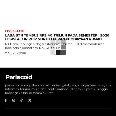
LEGISLATIF
LABA BTN TEMBUS RP2,40 TRILIUN PADA SEMESTER I 2026,
LEGISLATOR PDIP SOROTI PERAN PEMBIAYAAN RUMAH
PT Bank Tabungan Negara (Persero) Tbk atau BTN membukukan
laba bersih konsolidasi Rp2,40 triliun...
7 Agustus 2026
Parlecoid
parle.co.id merupakan portal media digital yang menyajikan beragam
informasi terkini, mulai dari berita nasional, dinamika politik, hingga
kabar gaya hidup secara akurat.