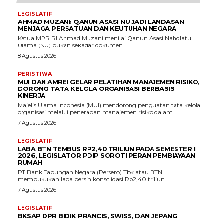
LEGISLATIF
AHMAD MUZANI: QANUN ASASI NU JADI LANDASAN
MENJAGA PERSATUAN DAN KEUTUHAN NEGARA
Ketua MPR RI Ahmad Muzani menilai Qanun Asasi Nahdlatul
Ulama (NU) bukan sekadar dokumen...
8 Agustus 2026
PERISTIWA
MUI DAN AMREI GELAR PELATIHAN MANAJEMEN RISIKO,
DORONG TATA KELOLA ORGANISASI BERBASIS
KINERJA
Majelis Ulama Indonesia (MUI) mendorong penguatan tata kelola
organisasi melalui penerapan manajemen risiko dalam...
7 Agustus 2026
LEGISLATIF
LABA BTN TEMBUS RP2,40 TRILIUN PADA SEMESTER I
2026, LEGISLATOR PDIP SOROTI PERAN PEMBIAYAAN
RUMAH
PT Bank Tabungan Negara (Persero) Tbk atau BTN
membukukan laba bersih konsolidasi Rp2,40 triliun...
7 Agustus 2026
LEGISLATIF
BKSAP DPR BIDIK PRANCIS, SWISS, DAN JEPANG