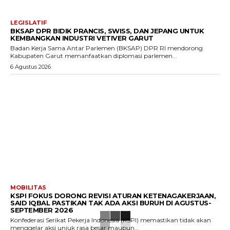
LEGISLATIF
BKSAP DPR BIDIK PRANCIS, SWISS, DAN JEPANG UNTUK
KEMBANGKAN INDUSTRI VETIVER GARUT
Badan Kerja Sama Antar Parlemen (BKSAP) DPR RI mendorong
Kabupaten Garut memanfaatkan diplomasi parlemen...
6 Agustus 2026
MOBILITAS
KSPI FOKUS DORONG REVISI ATURAN KETENAGAKERJAAN,
SAID IQBAL PASTIKAN TAK ADA AKSI BURUH DI AGUSTUS-
SEPTEMBER 2026
Konfederasi Serikat Pekerja Indonesia (KSPI) memastikan tidak akan
menggelar aksi unjuk rasa besar maupun...