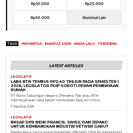
Rp10.000
Rp25.000
Rp50.000
Nominal Lain
TAGS
INDONESIA
MAHFUZ SIDIK
MASA LALU
TERJEBAK
LATEST ARTICLES
LEGISLATIF
LABA BTN TEMBUS RP2,40 TRILIUN PADA SEMESTER I
2026, LEGISLATOR PDIP SOROTI PERAN PEMBIAYAAN
RUMAH
PT Bank Tabungan Negara (Persero) Tbk atau BTN
membukukan laba bersih konsolidasi Rp2,40 triliun...
7 Agustus 2026
LEGISLATIF
BKSAP DPR BIDIK PRANCIS, SWISS, DAN JEPANG
UNTUK KEMBANGKAN INDUSTRI VETIVER GARUT
Badan Kerja Sama Antar Parlemen (BKSAP) DPR RI mendorong