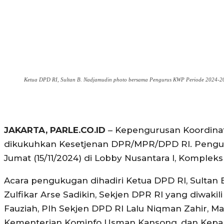
Ketua DPD RI, Sultan B. Nadjamudin photo bersama Pengurus KWP Periode 2024-20
JAKARTA, PARLE.CO.ID
– Kepengurusan Koordina
dikukuhkan Kesetjenan DPR/MPR/DPD RI. Pengu
Jumat (15/11/2024) di Lobby Nusantara I, Komplek
Acara pengukugan dihadiri Ketua DPD RI, Sultan B.
Zulfikar Arse Sadikin, Sekjen DPR RI yang diwakil
Fauziah, Plh Sekjen DPD RI Lalu Niqman Zahir, Man
Kementerian Kominfo Usman Kansong, dan Kepala