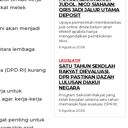
JUDOL, NICO SIAHAAN:
akat melek
QRIS JADI JALUR UTAMA
DEPOSIT
Upaya pemerintah memberantas
judi online dinilai belum akan
ini akan menjadi
efektif apabila hanya
mengandalkan pemblokiran
situs...
6 Agustus 2026
ntara lembaga
LEGISLATIF
SATU TAHUN SEKOLAH
a (DPD RI) kurang
RAKYAT DIEVALUASI,
DPR PASTIKAN IJAZAH
LULUSAN DIAKUI
NEGARA
rja untuk
Program Sekolah Rakyat yang
 agar kerja-kerja
telah berjalan selama satu tahun
memasuki fase evaluasi. DPR RI...
5 Agustus 2026
gat penting untuk
g semakin erat