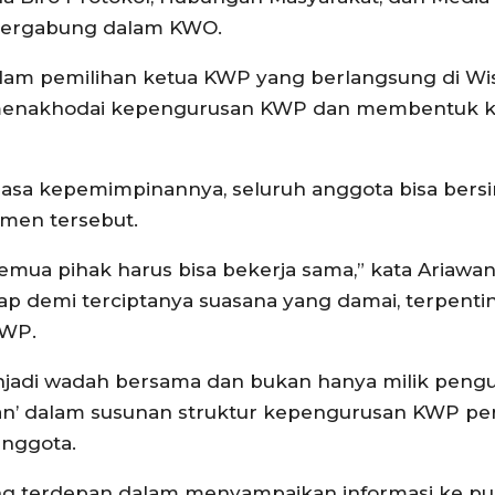
 tergabung dalam KWO.
dalam pemilihan ketua KWP yang berlangsung di Wi
caya menakhodai kepengurusan KWP dan membentuk
sa kepemimpinannya, seluruh anggota bisa bersi
men tersebut.
 semua pihak harus bisa bekerja sama,” kata Ariaw
p demi terciptanya suasana yang damai, terpent
KWP.
enjadi wadah bersama dan bukan hanya milik pengu
san’ dalam susunan struktur kepengurusan KWP pe
anggota.
 terdepan dalam menyampaikan informasi ke publi