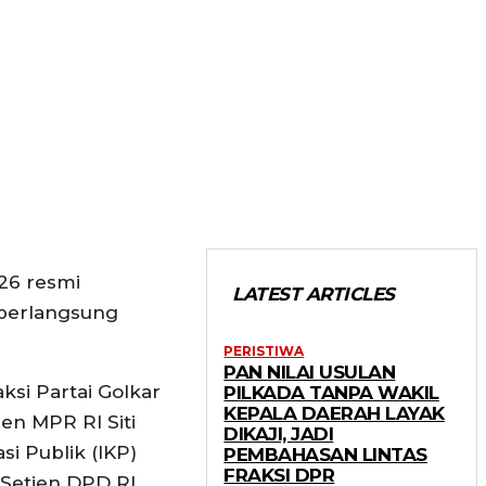
26 resmi
LATEST ARTICLES
berlangsung
PERISTIWA
PAN NILAI USULAN
ksi Partai Golkar
PILKADA TANPA WAKIL
KEPALA DAERAH LAYAK
jen MPR RI Siti
DIKAJI, JADI
si Publik (IKP)
PEMBAHASAN LINTAS
FRAKSI DPR
Setjen DPD RI,