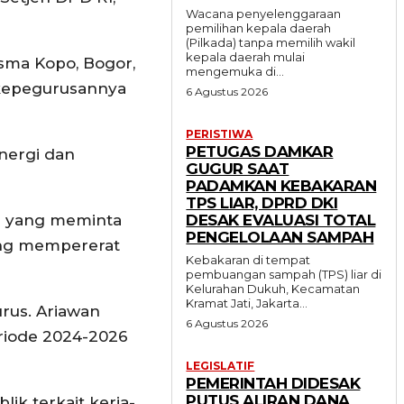
Wacana penyelenggaraan
pemilihan kepala daerah
(Pilkada) tanpa memilih wakil
kepala daerah mulai
sma Kopo, Bogor,
mengemuka di...
 kepegurusannya
6 Agustus 2026
PERISTIWA
PETUGAS DAMKAR
nergi dan
GUGUR SAAT
PADAMKAN KEBAKARAN
TPS LIAR, DPRD DKI
an yang meminta
DESAK EVALUASI TOTAL
PENGELOLAAN SAMPAH
ing mempererat
Kebakaran di tempat
pembuangan sampah (TPS) liar di
Kelurahan Dukuh, Kecamatan
Kramat Jati, Jakarta...
rus. Ariawan
6 Agustus 2026
riode 2024-2026
LEGISLATIF
PEMERINTAH DIDESAK
PUTUS ALIRAN DANA
k terkait kerja-