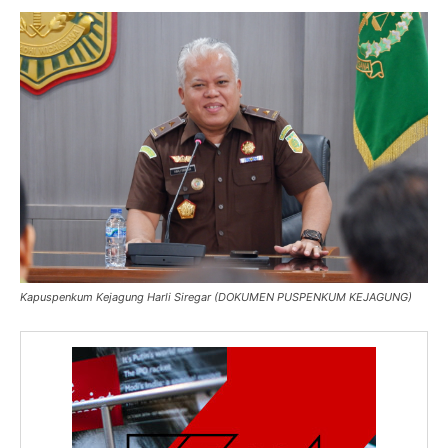
Kapuspenkum Kejagung Harli Siregar (DOKUMEN PUSPENKUM KEJAGUNG)