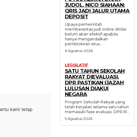
JUDOL, NICO SIAHAAN:
QRIS JADI JALUR UTAMA
DEPOSIT
Upaya pemerintah
memberantas judi online dinilai
belum akan efektif apabila
hanya mengandalkan
pemblokiran situs...
6 Agustus 2026
LEGISLATIF
SATU TAHUN SEKOLAH
RAKYAT DIEVALUASI,
DPR PASTIKAN IJAZAH
LULUSAN DIAKUI
NEGARA
Program Sekolah Rakyat yang
telah berjalan selama satu tahun
bantu kami tetap
memasuki fase evaluasi. DPR RI...
5 Agustus 2026