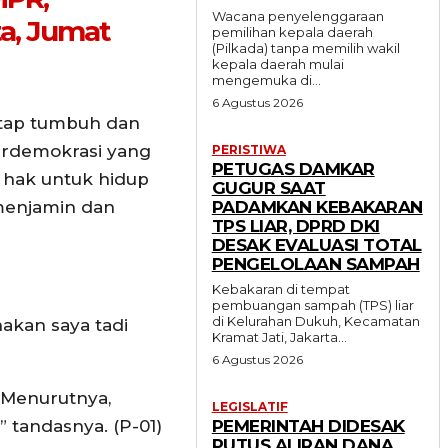
Wacana penyelenggaraan
a, Jumat
pemilihan kepala daerah
(Pilkada) tanpa memilih wakil
kepala daerah mulai
mengemuka di...
6 Agustus 2026
etap tumbuh dan
berdemokrasi yang
PERISTIWA
PETUGAS DAMKAR
 hak untuk hidup
GUGUR SAAT
 menjamin dan
PADAMKAN KEBAKARAN
TPS LIAR, DPRD DKI
DESAK EVALUASI TOTAL
PENGELOLAAN SAMPAH
Kebakaran di tempat
pembuangan sampah (TPS) liar
di Kelurahan Dukuh, Kecamatan
akan saya tadi
Kramat Jati, Jakarta...
6 Agustus 2026
 Menurutnya,
LEGISLATIF
” tandasnya. (P-01)
PEMERINTAH DIDESAK
PUTUS ALIRAN DANA