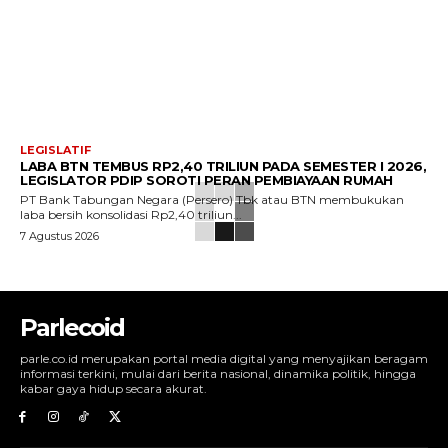
LEGISLATIF
LABA BTN TEMBUS RP2,40 TRILIUN PADA SEMESTER I 2026,
LEGISLATOR PDIP SOROTI PERAN PEMBIAYAAN RUMAH
PT Bank Tabungan Negara (Persero) Tbk atau BTN membukukan
laba bersih konsolidasi Rp2,40 triliun...
7 Agustus 2026
Parlecoid
parle.co.id merupakan portal media digital yang menyajikan beragam
informasi terkini, mulai dari berita nasional, dinamika politik, hingga
kabar gaya hidup secara akurat.