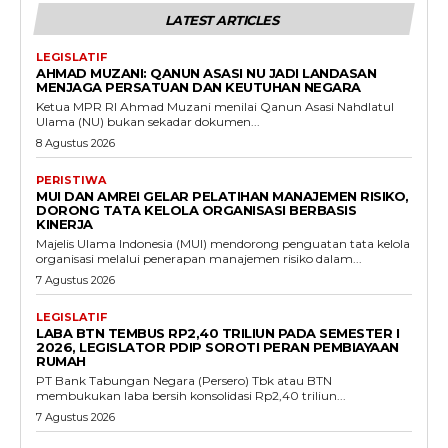
LATEST ARTICLES
LEGISLATIF
AHMAD MUZANI: QANUN ASASI NU JADI LANDASAN
MENJAGA PERSATUAN DAN KEUTUHAN NEGARA
Ketua MPR RI Ahmad Muzani menilai Qanun Asasi Nahdlatul
Ulama (NU) bukan sekadar dokumen...
8 Agustus 2026
PERISTIWA
MUI DAN AMREI GELAR PELATIHAN MANAJEMEN RISIKO,
DORONG TATA KELOLA ORGANISASI BERBASIS
KINERJA
Majelis Ulama Indonesia (MUI) mendorong penguatan tata kelola
organisasi melalui penerapan manajemen risiko dalam...
7 Agustus 2026
LEGISLATIF
LABA BTN TEMBUS RP2,40 TRILIUN PADA SEMESTER I
2026, LEGISLATOR PDIP SOROTI PERAN PEMBIAYAAN
RUMAH
PT Bank Tabungan Negara (Persero) Tbk atau BTN
membukukan laba bersih konsolidasi Rp2,40 triliun...
7 Agustus 2026