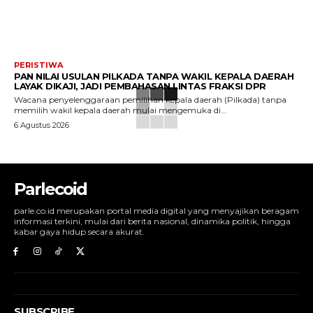
PERISTIWA
PAN NILAI USULAN PILKADA TANPA WAKIL KEPALA DAERAH
LAYAK DIKAJI, JADI PEMBAHASAN LINTAS FRAKSI DPR
Wacana penyelenggaraan pemilihan kepala daerah (Pilkada) tanpa
memilih wakil kepala daerah mulai mengemuka di...
6 Agustus 2026
Parlecoid
parle.co.id merupakan portal media digital yang menyajikan beragam
informasi terkini, mulai dari berita nasional, dinamika politik, hingga
kabar gaya hidup secara akurat.
SUBSCRIBE