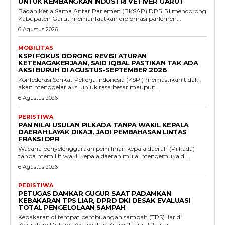
UNTUK KEMBANGKAN INDUSTRI VETIVER GARUT
Badan Kerja Sama Antar Parlemen (BKSAP) DPR RI mendorong
Kabupaten Garut memanfaatkan diplomasi parlemen...
6 Agustus 2026
MOBILITAS
KSPI FOKUS DORONG REVISI ATURAN
KETENAGAKERJAAN, SAID IQBAL PASTIKAN TAK ADA
AKSI BURUH DI AGUSTUS-SEPTEMBER 2026
Konfederasi Serikat Pekerja Indonesia (KSPI) memastikan tidak
akan menggelar aksi unjuk rasa besar maupun...
6 Agustus 2026
PERISTIWA
PAN NILAI USULAN PILKADA TANPA WAKIL KEPALA
DAERAH LAYAK DIKAJI, JADI PEMBAHASAN LINTAS
FRAKSI DPR
Wacana penyelenggaraan pemilihan kepala daerah (Pilkada)
tanpa memilih wakil kepala daerah mulai mengemuka di...
6 Agustus 2026
PERISTIWA
PETUGAS DAMKAR GUGUR SAAT PADAMKAN
KEBAKARAN TPS LIAR, DPRD DKI DESAK EVALUASI
TOTAL PENGELOLAAN SAMPAH
Kebakaran di tempat pembuangan sampah (TPS) liar di
Kelurahan Dukuh, Kecamatan Kramat Jati, Jakarta...