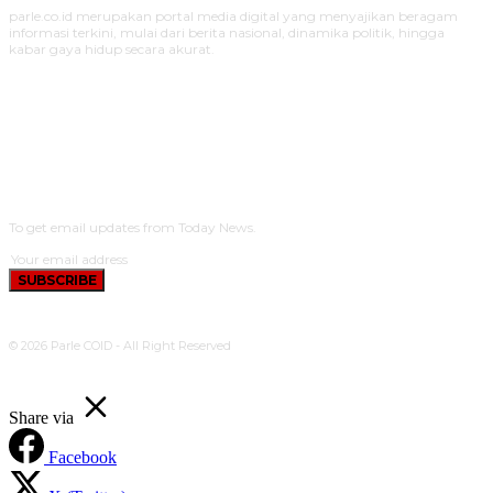
parle.co.id merupakan portal media digital yang menyajikan beragam
informasi terkini, mulai dari berita nasional, dinamika politik, hingga
kabar gaya hidup secara akurat.
SUBSCRIBE
To get email updates from Today News.
SUBSCRIBE
© 2026 Parle COID - All Right Reserved
Share via
Facebook