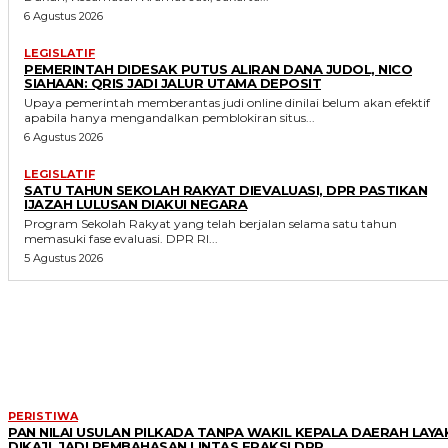
6 Agustus 2026
LEGISLATIF
PEMERINTAH DIDESAK PUTUS ALIRAN DANA JUDOL, NICO
SIAHAAN: QRIS JADI JALUR UTAMA DEPOSIT
Upaya pemerintah memberantas judi online dinilai belum akan efektif
apabila hanya mengandalkan pemblokiran situs...
6 Agustus 2026
LEGISLATIF
SATU TAHUN SEKOLAH RAKYAT DIEVALUASI, DPR PASTIKAN
IJAZAH LULUSAN DIAKUI NEGARA
Program Sekolah Rakyat yang telah berjalan selama satu tahun
memasuki fase evaluasi. DPR RI...
5 Agustus 2026
MORE LIKE THIS
PERISTIWA
PAN NILAI USULAN PILKADA TANPA WAKIL KEPALA DAERAH LAYA
DIKAJI, JADI PEMBAHASAN LINTAS FRAKSI DPR