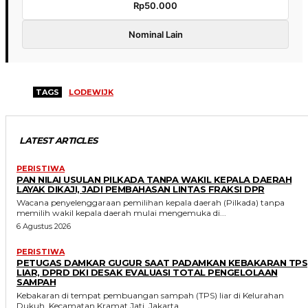
Rp50.000
Nominal Lain
TAGS
LODEWIJK
LATEST ARTICLES
PERISTIWA
PAN NILAI USULAN PILKADA TANPA WAKIL KEPALA DAERAH
LAYAK DIKAJI, JADI PEMBAHASAN LINTAS FRAKSI DPR
Wacana penyelenggaraan pemilihan kepala daerah (Pilkada) tanpa
memilih wakil kepala daerah mulai mengemuka di...
6 Agustus 2026
PERISTIWA
PETUGAS DAMKAR GUGUR SAAT PADAMKAN KEBAKARAN TPS
LIAR, DPRD DKI DESAK EVALUASI TOTAL PENGELOLAAN
SAMPAH
Kebakaran di tempat pembuangan sampah (TPS) liar di Kelurahan
Dukuh, Kecamatan Kramat Jati, Jakarta...