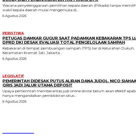
Wacana penyelenggaraan pemilihan kepala daerah (Pilkada) tanpa memili
wakil kepala daerah mulai mengemuka di...
6 Agustus 2026
PERISTIWA
PETUGAS DAMKAR GUGUR SAAT PADAMKAN KEBAKARAN TPS LI
DPRD DKI DESAK EVALUASI TOTAL PENGELOLAAN SAMPAH
Kebakaran di tempat pembuangan sampah (TPS) liar di Kelurahan Dukuh,
Kecamatan Kramat Jati, Jakarta...
6 Agustus 2026
LEGISLATIF
PEMERINTAH DIDESAK PUTUS ALIRAN DANA JUDOL, NICO SIAHAA
QRIS JADI JALUR UTAMA DEPOSIT
Upaya pemerintah memberantas judi online dinilai belum akan efektif apabi
hanya mengandalkan pemblokiran situs...
6 Agustus 2026
Parlecoid